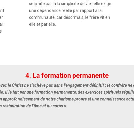
se limite pas à la simplicité de vie : elle exige
ent
une dépendance réelle par rapport à la
er
communauté, car désormais, le frère vit en
ail
elle et par elle.
es
4. La formation permanente
ec le Christ ne s’achève pas dans l’engagement définitif ; le confrère ne
e. Il le fait par une formation permanente, des exercices spirituels régu
 un approfondissement de notre charisme propre et une connaissance actu
 restauration de l’âme et du corps »