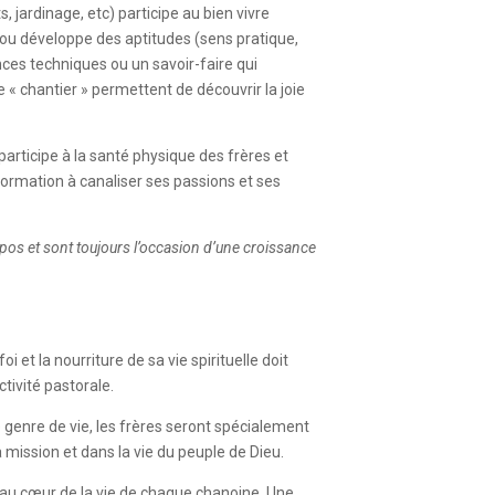
, jardinage, etc) participe au bien vivre
tre ou développe des aptitudes (sens pratique,
ces techniques ou un savoir-faire qui
« chantier » permettent de découvrir la joie
rticipe à la santé physique des frères et
en formation à canaliser ses passions et ses
repos et sont toujours l’occasion d’une croissance
 et la nourriture de sa vie spirituelle doit
ctivité pastorale.
e genre de vie, les frères seront spécialement
 mission et dans la vie du peuple de Dieu.
au cœur de la vie de chaque chanoine. Une