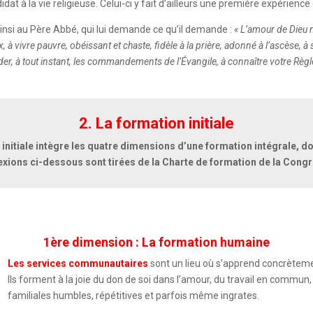
idat à la vie religieuse. Celui-ci y fait d’ailleurs une première expérienc
 ainsi au Père Abbé, qui lui demande ce qu’il demande :
« L’amour de Dieu m
x, à vivre pauvre, obéissant et chaste, fidèle à la prière, adonné à l’ascèse, 
, à tout instant, les commandements de l’Évangile, à connaître votre Règle et
2. La formation initiale
initiale intègre les quatre dimensions d’une formation intégrale, d
exions ci-dessous sont tirées de la Charte de formation de la Cong
1ère dimension : La formation humaine
Les services communautaires
sont un lieu où s’apprend concrètement
Ils forment à la joie du don de soi dans l’amour, du travail en commun
familiales humbles, répétitives et parfois même ingrates.