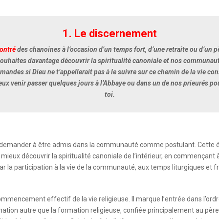
1. Le discernement
contré
des chanoines à l’occasion d’un temps fort, d’une retraite ou d’un 
souhaites davantage découvrir la spiritualité canoniale et nos communau
mandes si Dieu ne t’appellerait pas à le suivre sur ce chemin de la vie c
eux venir passer quelques jours à l’Abbaye ou dans un de nos prieurés po
toi.
de demander à être admis dans la communauté comme postulant. Cette ét
eux découvrir la spiritualité canoniale de l’intérieur, en commençant à 
par la participation à la vie de la communauté, aux temps liturgiques et f
 commencement effectif de la vie religieuse. Il marque l’entrée dans l’ordr
ion autre que la formation religieuse, confiée principalement au père-