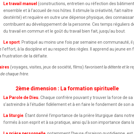
Le travail manuel
(constructions, entretien ou réfection des bâtiments
ensemble et à l’accueil de nos hôtes. Il stimule la créativité, fait naî
dextérité) et requière en outre une dépense physique, des connaissan
contribuent au développement de la personne. Ces temps réguliers de 
du travail en commun et le goût du travail bien fait, jusqu’au bout.
Le sport
.
Pratiqué au moins une fois par semaine en communauté, il pa
 de l’effort, à la discipline et au respect des règles. Il apprend au jeune 
 frustration de la défaite.
aires
(voyages, visites, jeux de société, films)
favorisent la détente et le 
 de chaque frère.
2ème dimension : La formation spirituelle
La Parole de Dieu.
Chaque confrère pouvant y trouver la force de sa foi
s’astreindre à l’étudier fidèlement et à en faire le fondement de son a
La liturgie
.
Étant donné l’importance de la prière liturgique dans notr
formés à son esprit et à sa pratique, ainsi qu’à son importance dans la
La prière personnelle
,
notamment l’heure d’oraison quotidienne, est 